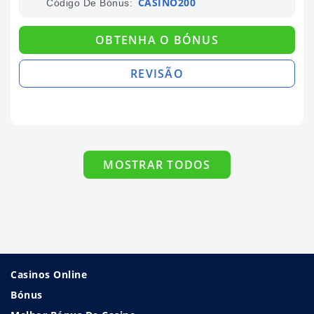
CASINO200
Código De Bónus:
Slots, roulette, blackjack, vídeo poker, live
casino
OBTENHA O BÓNUS
Oferta para Jogar de Forma Instantânea
Oferta Generosa de Registo
REVISÃO
Características
Suporte ao jogador 24/7
ENcontr facilmente jogos NetEnt com o seu
MOSTRAR TODOS
Slot Fornecedor filtro
Pagamento Rápidp
Certificado RNG
Um site limpo e que responde num telemóvel
para iGaming num smartphone e tablet
Winmasters Casino o próprio programa que
Casinos Online
recompensa os jogadores leais de forma
Bónus
Instant Play
apropriada