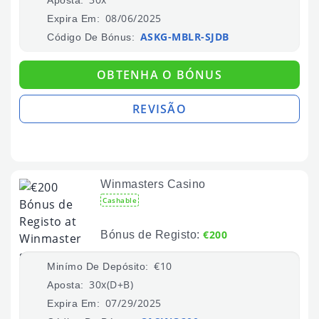
Aposta:
Encontre vários jackpots da NetEnt aqui para
08/06/2025
Expira Em:
um bom pagamento!
ASKG-MBLR-SJDB
Código De Bónus:
Ótimo Casino Móvel
OBTENHA O BÓNUS
REVISÃO
Características
Otimizado para Telemóvel
Winmasters Casino
Seguro Com Encriptação SSL
Cashable
JoyCasino desmantelou o requisito de aposta,
sem o ganho máximo!
€200
Bónus de Registo:
Quase todo o ângulo de gaming da NetEnt
€10
Minímo De Depósito:
coberto
30x(d+b)
Aposta:
Um Clube VIP recompensador para jogadores
07/29/2025
Expira Em:
dedicados