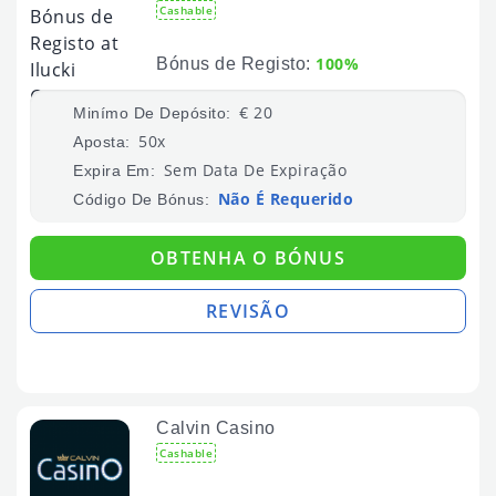
Suporte ao jogador 24/7
Cashable
Disponível para Jogar Instantaneamente
100%
Bónus de Registo:
€ 20
Minímo De Depósito:
50x
Aposta:
Sem Data De Expiração
Expira Em:
Não É Requerido
Código De Bónus:
OBTENHA O BÓNUS
REVISÃO
Características
Enorme Seleção de Jogos
Calvin Casino
Suporte ao jogador 24/7
Cashable
Casino Fácil de Usar