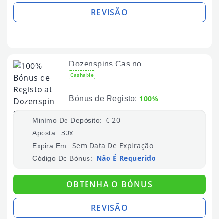
REVISÃO
Características
Enorme Seleção de Jogos
Dozenspins Casino
Com Design amigável com Móvel
Cashable
Live Chat Disponível
100%
Bónus de Registo:
Esquemas de lealdade únicos e
recompensadores
€ 20
Minímo De Depósito:
30x
Aposta:
Sem Data De Expiração
Expira Em:
Não É Requerido
Código De Bónus:
OBTENHA O BÓNUS
REVISÃO