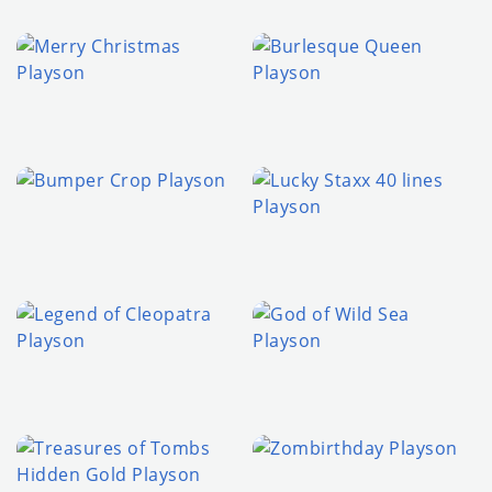
Casino Estrella
Casdep Casino
123VegasWin
Bets10 Casino
Vegas Mobile Casino
Royal House Casino
EnzoCasino
Mr Green Casino
Wunderino Casino
Paf Casino
Raw Casino
Novibet Casino
AfriCasino