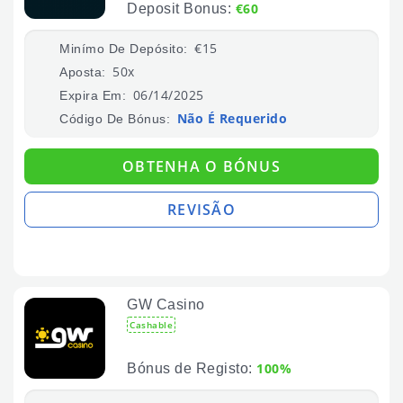
€60
Deposit Bonus:
€15
Minímo De Depósito:
50x
Aposta:
06/14/2025
Expira Em:
Não É Requerido
Código De Bónus:
OBTENHA O BÓNUS
REVISÃO
Características
Otimizado para Telemóvel
GW Casino
Slots da NetEnt disponíveis no desktop e
Cashable
telemóvel
Atendimento ao cliente 24/7
100%
Bónus de Registo:
Imensos Jogos de Topo