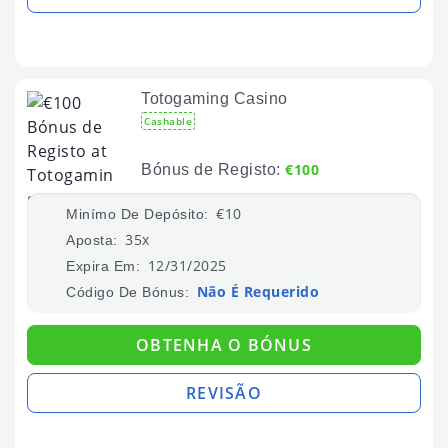
Características
Com Design amigável com Móvel
Totogaming Casino
Licença de Jogo do Reino Unido
Cashable
Bom bónus de registo
€100
Bónus de Registo:
Torneios de Slot
Programa VIP
€10
Minímo De Depósito:
0-24 Tempo de Levantamento
35x
Aposta:
Fornecedores de Software Superiores
12/31/2025
Expira Em:
Não É Requerido
Código De Bónus:
OBTENHA O BÓNUS
REVISÃO