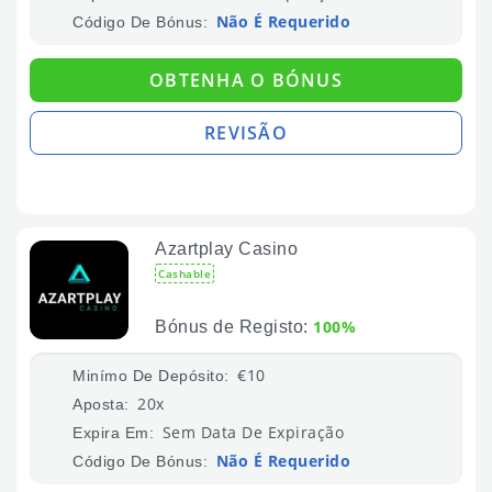
Não É Requerido
Código De Bónus:
OBTENHA O BÓNUS
REVISÃO
Características
A New Casino in 2025
Azartplay Casino
Atendimento ao cliente 24/7
Cashable
Bom bónus de registo
100%
Bónus de Registo:
Ótimo Casino Móvel
€10
Minímo De Depósito:
20x
Aposta:
Sem Data De Expiração
Expira Em:
Não É Requerido
Código De Bónus: