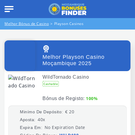
Melhor Bónus de Casino
>
Playson Casinos
Melhor Bónus De Casino
Casinos Online
Melhor Playson Casino
Moçambique 2025
Instant Play
Bónus
Casinos Móveis
WildTornado Casino
Bónus Sem Depósito
Download Casinos
Slots Online
Cashable
Bónus De Registo
Sites De Bingo
Bónus De Dinheiro De Volta
100%
Bónus de Registo:
Casino Ao Vivo
Spins Gratuitas
Sites De Apostas Desportivas
€ 20
Minímo De Depósito:
Bónus Das Apostas Grandes
Casinos De Poker
40x
Aposta:
No Expiration Date
Expira Em: