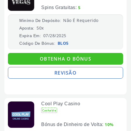
Um casino Certificado no UK - Recebeu uma
licença do UKGC
5
Spins Gratuitas:
Otimizado para Telemóvel
Não É Requerido
Minímo De Depósito:
Disponível para Jogar Instantaneamente
50x
Aposta:
Fornecedores de Software Superiores
07/28/2025
Expira Em:
BLO5
Código De Bónus:
OBTENHA O BÓNUS
REVISÃO
Características
Ajuda disponível 24/7, até via telefone!
Cool Play Casino
Licença de Jogo do Reino Unido
Cashable
Programa de Dinheiro de Volta com Termos
Simples
10%
Bónus de Dinheiro de Volta: