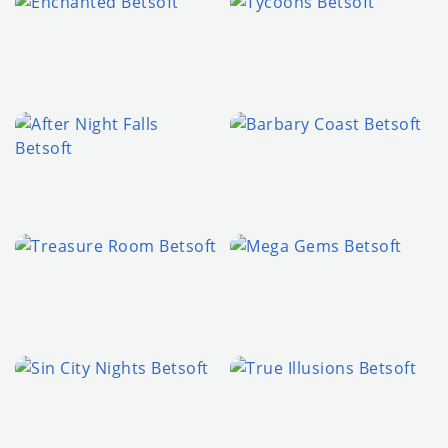
GameArt
5Dimes Casino
Ezugi
Supreme Play Casino
Endorphina
LuckyStar Casino
Yggdrasil Gaming
Cocoa Casino
Genesis Gaming
Rich Casino
Aristocrat
188BET Casino
Playson
VIP Room Casino
Blueprint Gaming
Lapalingo Casino
Novomatic
Reel Island Casino
Paradise 8 Casino
Casino Estrella
123VegasWin
This is Vegas Casino