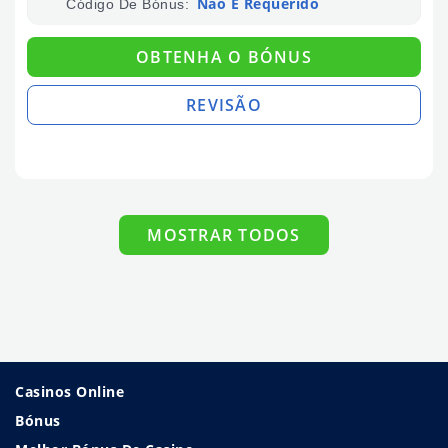
Não É Requerido
Código De Bónus:
Quase todos NEtEnt RNG jogos & vídeos slots
Enorme coleção de slots - jackpots
OBTENHA O BÓNUS
progressivos e slots tradicionais
É eficiente e fácil usar o website
REVISÃO
Características
Pontos de lealdade
Suporte ao jogador 24/7
MOSTRAR TODOS
Certificado de Confiança
Ótimo Gaming Móvel
Encontre vários jackpots da NetEnt aqui para
um bom pagamento!
Sistema de Recompensa
Casinos Online
0-24 Tempo de Levantamento
Bónus
Instant Play
Múltiplos Fornecedores de Slot