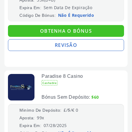
Aposta:
pagamento
Sem Data De Expiração
Expira Em:
Várias promoções e companhas - Incluíndos
Não É Requerido
Código De Bónus:
"Ganhe um cruzeiro!"
Oferta para Jogar de Forma Instantânea
OBTENHA O BÓNUS
REVISÃO
Características
Um programa VIP detalhado e esquemas de
Paradise 8 Casino
lealdade para que fique entretido
Cashable
Casino online moderno e amigável com o
telemóvel
$60
Bónus Sem Depósito:
Excelente Casino ONline
£/$/€ 0
Minímo De Depósito:
Licença do Reino UNido
99x
Aposta:
Live Chat e Suporte Através de um Telefone
07/28/2025
Expira Em:
Disponível na Maioria do Tempo