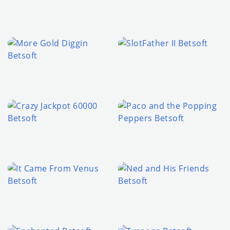
MaChance Casino
Real Time Gaming
Dozenspins Casino
Quickspin
XCasino
Amaya (Chartwell)
Casinomia Casino
Rival
Bob Casino
1x2Gaming
Ilucki Casino
WMS (Williams Interactive)
GW Casino
iSoftBet
777 Casino
Leander Games
Casoo Casino
IGT (WagerWorks)
play Casino
Pragmatic Play
MobilAutomaten Casino
Elk Studios
Totogaming Casino
Nyx Interactive
Queenplay Casino
Cryptologic (WagerLogic)
Regent Casino