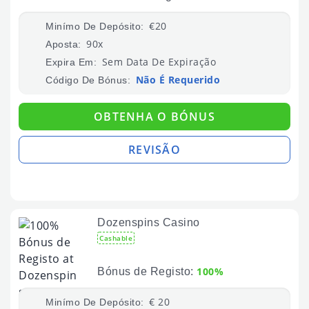
€20
Minímo De Depósito:
90x
Aposta:
Sem Data De Expiração
Expira Em:
Não É Requerido
Código De Bónus:
OBTENHA O BÓNUS
REVISÃO
Características
Live Chat Aberto 24/7 com Vários Idiomas
Dozenspins Casino
O Melhor Casino Móvel
Cashable
Interface Instantânea
100%
Bónus de Registo:
Pagamento Rápidp
€ 20
Minímo De Depósito: