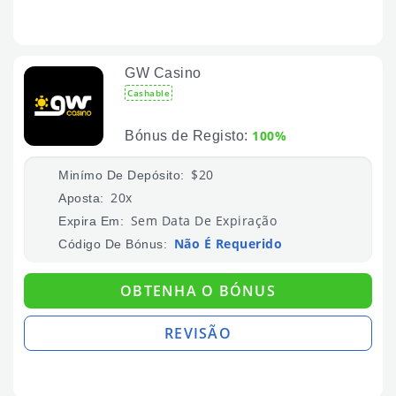
Características
Enorme Seleção de Jogos
GW Casino
Suporte ao jogador 24/7
Cashable
Casino Fácil de Usar
100%
Bónus de Registo:
$20
Minímo De Depósito:
20x
Aposta:
Sem Data De Expiração
Expira Em:
Não É Requerido
Código De Bónus:
OBTENHA O BÓNUS
REVISÃO
Características