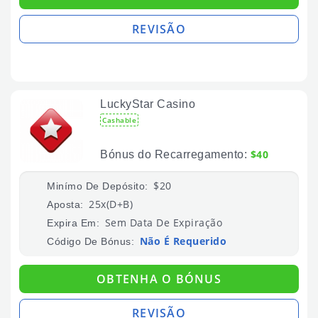
REVISÃO
Características
Casino Móvel
LuckyStar Casino
Ajuda disponível 24/7, até via telefone!
Cashable
Certificado de Confiança
$40
Bónus do Recarregamento:
Excelentes Jogos de Casino
Vários jackpots da NetEnt
$20
Minímo De Depósito:
Programa de Lealdade
25x(d+b)
Aposta:
Os Melhores Fornecedores
Sem Data De Expiração
Expira Em:
Pagamentos super-rápidos (Processados em
Não É Requerido
Código De Bónus:
2 horas!)
OBTENHA O BÓNUS
REVISÃO