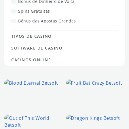
Bónus de Dinheiro de Volta
Spins Gratuitas
Bónus das Apostas Grandes
Bónus de Segundo Depósito
TIPOS DE CASINO
Bónus de Terceiro Depósito
Instant Play
SOFTWARE DE CASINO
Outros Bónus
Casinos Móveis
NetEnt
CASINOS ONLINE
Bónus de Igualar o Depósito
Download Casinos
Betsoft
Bónus do Recarregamento
Azur Casino
Sites de Bingo
Microgaming
Jogo Grátis
WildTornado Casino
Casino ao Vivo
Play'n GO
Rajbet Casino
Sites de Apostas Desportivas
Playtech
Go Crazy Casino
Casinos de Poker
Evolution Gaming
La Fiesta Casino
Thunderkick
Wilderino Casino
NextGen Gaming