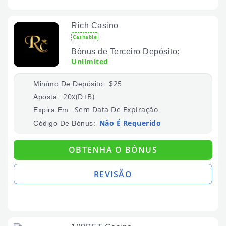
Características
Número de Slots Inovadores Enorme e de
Rich Casino
Outros Jogos NetEnt Também
Cashable
24/7 suporte ao cliente
Bónus de Terceiro Depósito:
Licença do Reino UNido
Unlimited
Estabelecido em 2025, Cocoa Casino é um
$25
Minímo De Depósito:
dos maior e mais popular casinos online
20x(d+b)
Aposta:
Ótimos Jogos de Casino
Sem Data De Expiração
Expira Em:
Ótimo Casino Móvel
Não É Requerido
Código De Bónus:
Requisito de aposta baixa
Levantamentos Instantâneos
OBTENHA O BÓNUS
REVISÃO
Características
Jogue slots NetEnt, jogos de mesa, live casino