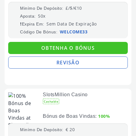
Casino online moderno e amigável com o
£/$/€10
Minímo De Depósito:
telemóvel
50x
Aposta:
Jogue mais para reduzir o requisito de aposta
Sem Data De Expiração
❗Expira Em:
e para ganhar bilhetes grátis para lotarias
WELCOME33
Código De Bónus:
semanais & mensais
Casino British móvel casino oferece NetEnt
OBTENHA O BÓNUS
jogos Touch
Software Justo
REVISÃO
O requisito de aposta é de 45x o montante do
bónus
Características
Jogue slots NetEnt, jogos de mesa, live casino
SlotsMillion Casino
e jackpots!
Cashable
Casino Móvel
Várias licenças dos mais respeitados corpos
100%
Bónus de Boas Vindas:
Grande Número de Fornecedores de Slots
€ 20
Minímo De Depósito:
Programa de Lealdade