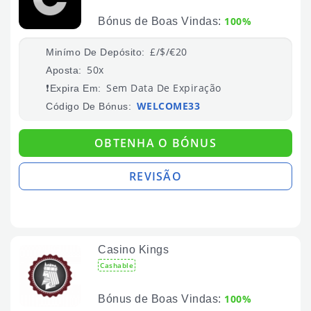
Pontos de lealdade
Suporte ao jogador 24/7
100%
Bónus de Boas Vindas:
Ótimo Gaming Móvel
£/$/€20
Minímo De Depósito:
New 2025 Casino
50x
Aposta:
Todas as áreas NetEnt cobertas
Sem Data De Expiração
❗Expira Em:
Requisito de aposta baixa
WELCOME33
Código De Bónus:
Fornecedores de Software Superiores
OBTENHA O BÓNUS
REVISÃO
Características
Há mais que tempo para rolar os ganhos
Casino Kings
Live Chat, Telefone e Idioma Aberto 24/7 com
Cashable
Vários Idiomas
Várias licenças dos mais respeitados corpos
100%
Bónus de Boas Vindas: