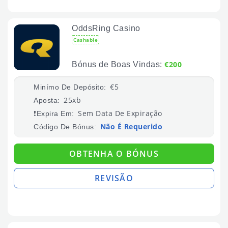
Características
Múltiplos Depósitos Métodos
OddsRing Casino
Live Chat, Telefone e Idioma Aberto 24/7 com
Cashable
Vários Idiomas
Live Casino NetEnt incluíndo
€200
Bónus de Boas Vindas:
Licenciado por 2 autoridades respeitadas de
€5
Minímo De Depósito:
gaming
25xb
Aposta:
Casino estabelecido
Sem Data De Expiração
❗Expira Em:
Bónus personalizados para os jogadores
Não É Requerido
Código De Bónus:
Jogos excelentes & apoio ao cliente, incrível
no telemóvel - Dublinbet Casino é o casino ao
OBTENHA O BÓNUS
que os outros são comparados
Boa Seleção de Slots
REVISÃO
Características
Licenças EU-Based