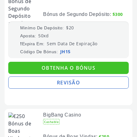
telemóvel
Opt-In Requirida
$300
Bónus de Segundo Depósito:
Casino estabelecido
$20
Minímo De Depósito:
Licença do Reino UNido
50xd
Aposta:
Diversidade de promoções, desde spins extra
Sem Data De Expiração
❗Expira Em:
a bilhetes de desporto e viagens para fora
JH15
Código De Bónus:
Predominantemente fornecida pela NetEnt
Tem Novomatics
OBTENHA O BÓNUS
REVISÃO
Características
Muitos dos Jackpots NetEnt (Ambos local e
BigBang Casino
pooled)
Cashable
Mais de 10 Idiomas Diferentes
Jackpots Progressivas
€250
Bónus de Boas Vindas: