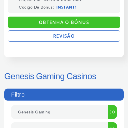
INSTANT1
Código De Bónus:
OBTENHA O BÓNUS
REVISÃO
Características
Live Chat Aberto 24/7 com Vários Idiomas
Enorme Seleção de Jogos
Genesis Gaming Casinos
Disponível para Jogar Instantaneamente
Casino incrível
Filtro
Genesis Gaming