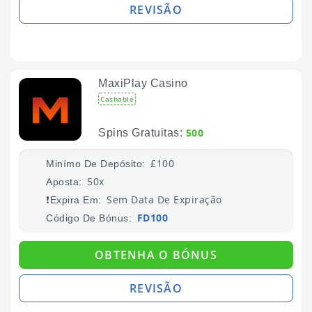
REVISÃO
Características
Ajuda disponível 24/7, até via telefone!
MaxiPlay Casino
Slots da NetEnt disponíveis no desktop e
Cashable
telemóvel
Casino Instantâneo
500
Spins Gratuitas:
Licença de Jogo do Reino Unido
£100
Minímo De Depósito:
Jogos excelentes & apoio ao cliente, incrível
50x
Aposta:
no telemóvel - Betsafe Casino é o casino ao
Sem Data De Expiração
❗Expira Em:
que os outros são comparados
FD100
Código De Bónus:
Melhor Casino em Mozambique
Promoções de Alto Valor
OBTENHA O BÓNUS
Tem Novomatics
REVISÃO