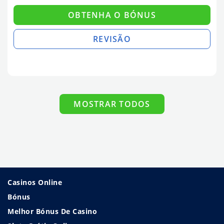
Selecção enorme de Jackpots NetEnt
OBTENHA O BÓNUS
Tema únique e legendários que é certo que
irá fazer fruror com os fãs da música
REVISÃO
Características
Online Desde 2025
Disponível no Telemóvel
MOSTRAR TODOS
Vários jackpots da NetEnt
Ótimos Jogos de Casino
Vários idiomas, moedas e métodos de
pagamento
Suporte Live Chat
Casinos Online
Não é Preciso Registo
Bónus
Casinos Instant Play
Várias promoções e companhas - Incluíndos
"Ganhe um cruzeiro!"
Melhor Bónus De Casino
Casinos Móveis
Bónus Sem Depósito