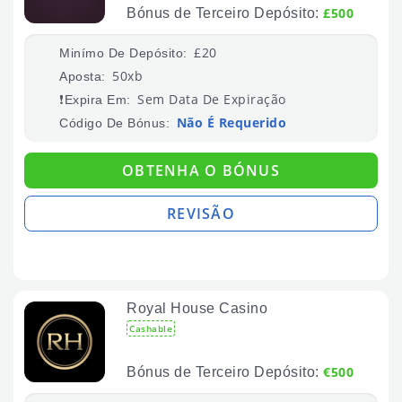
gaming
£500
Bónus de Terceiro Depósito:
Pagamento Rápidp
£20
Minímo De Depósito:
Quase todos NEtEnt RNG jogos & vídeos slots
50xb
Aposta:
Bets10 Casino o próprio programa que
Sem Data De Expiração
❗Expira Em:
recompensa os jogadores leais de forma
Não É Requerido
Código De Bónus:
apropriada
Jogos excelentes & apoio ao cliente, incrível
OBTENHA O BÓNUS
no telemóvel - Bets10 Casino é o casino ao
que os outros são comparados
REVISÃO
Jogos de Live Casino
Características
Support a huge number of currencies,
Royal House Casino
payment options
Cashable
Usa encriptação SSL
Live Casino NetEnt incluíndo
€500
Bónus de Terceiro Depósito:
Lançado em 2025