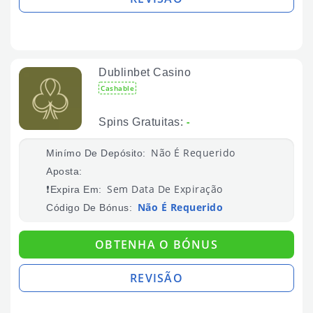
Características
Suporte ao jogador 24/7
Dublinbet Casino
O Melhor Casino Móvel
Cashable
Levantamentos Ilimitados
-
Spins Gratuitas:
Licença de Jogo do Reino Unido
Corridas Diárias com prémios em dinheiros e
Não É Requerido
Minímo De Depósito:
spins gratuitas
Aposta:
Quase todo o ângulo de gaming da NetEnt
Sem Data De Expiração
❗Expira Em:
coberto
Não É Requerido
Código De Bónus:
Jogos de Live Casino
0-24 Tempo de Levantamento
OBTENHA O BÓNUS
REVISÃO