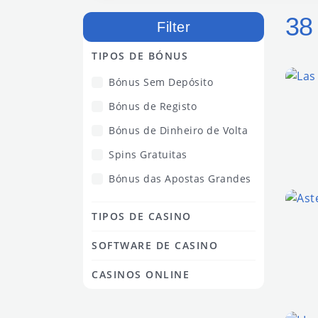
3
Filter
TIPOS DE BÓNUS
Bónus Sem Depósito
Bónus de Registo
Bónus de Dinheiro de Volta
Spins Gratuitas
Bónus das Apostas Grandes
Bónus de Segundo Depósito
TIPOS DE CASINO
Bónus de Terceiro Depósito
Instant Play
SOFTWARE DE CASINO
Outros Bónus
Casinos Móveis
NetEnt
CASINOS ONLINE
Bónus de Igualar o Depósito
Download Casinos
Betsoft
Bónus do Recarregamento
WildTornado Casino
Sites de Bingo