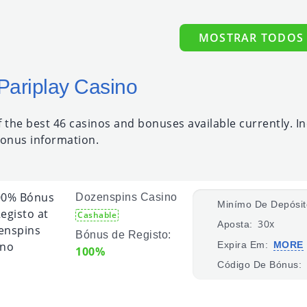
MOSTRAR TODOS
Pariplay Casino
of the best 46 casinos and bonuses available currently. 
onus information.
Dozenspins Casino
Minímo De Depósi
Cashable
30x
Aposta:
Bónus de Registo:
Expira Em:
100%
Código De Bónus:
Sem Data De Ex
Não É Reque