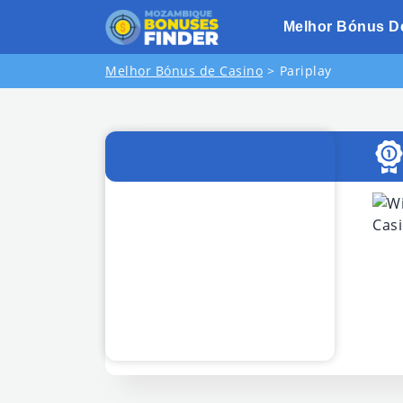
Melhor Bónus D
Melhor Bónus de Casino
>
Pariplay
Car
sti