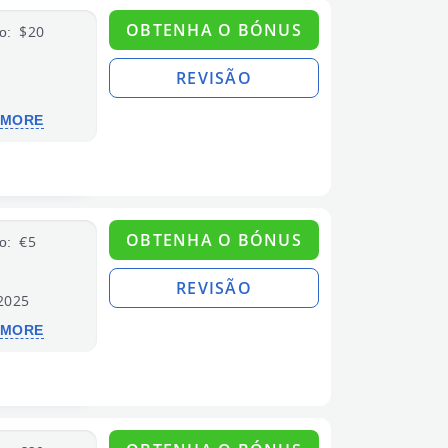
Os Melhores Fornecedores
OBTENHA O BÓNUS
$20
to:
REVISÃO
piração
rido
Certificado RNG
Todo o conteúdo da NetEnt disponível
OBTENHA O BÓNUS
Incrível seleção de slots e jogos de live
€5
to:
casino
REVISÃO
Excelente casino móvel (Android,
2025
iPhone/iPad)
00
Licença do Reino UNido
Um Clube VIP recompensador para
jogadores dedicados