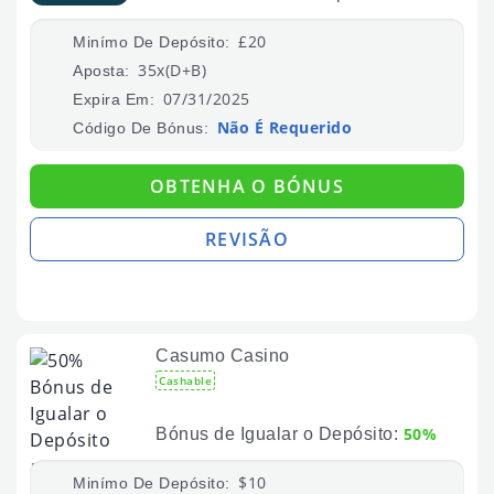
Maior Casino Móvel
£20
Minímo De Depósito:
Licença do Reino UNido
35x(d+b)
Aposta:
Mais rápido no pagamento na internet: Os
07/31/2025
Expira Em:
pagamentos são processados em 2 horas
Não É Requerido
Código De Bónus:
Melhor casino online em Mozambique
Selecção enorme de Jackpots NetEnt
OBTENHA O BÓNUS
REVISÃO
Características
Todas as áreas de jogos da NetEnt cobertas
Casumo Casino
Ótima Seleção de Jogos
Cashable
Suporte ao jogador 24/7
50%
Bónus de Igualar o Depósito:
Possui uma App Decente
Pagamento Rápidp
$10
Minímo De Depósito: