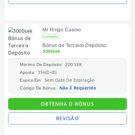
Características
Live chat disponível 24/7
Mr Ringo Casino
Casino Móvel
Cashable
Online Desde 2025
Bónus de Terceiro Depósito:
3000sek
Muito Fácil de Navegar
Certificado de Confiança
200 SEK
Minímo De Depósito:
Programa de Dinheiro de Volta com Termos
35x(d+b)
Aposta:
Simples
Sem Data De Expiração
Expira Em:
Encontre vários jackpots da NetEnt aqui para
Não É Requerido
Código De Bónus:
um bom pagamento!
Tem um Clube VIP para Apostadores Maiores
OBTENHA O BÓNUS
REVISÃO