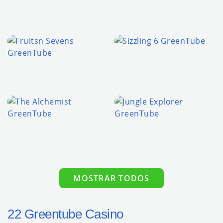
MOSTRAR TODOS
22
Greentube Casino