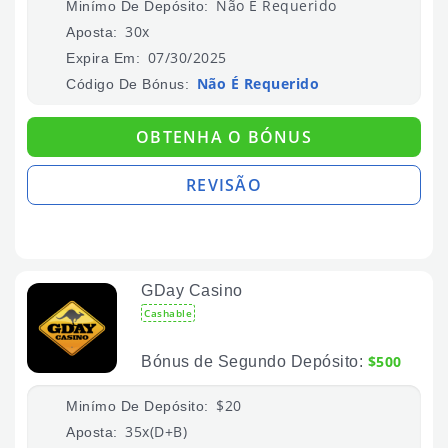
Não É Requerido
Minímo De Depósito:
Com Design amigável com Móvel
30x
Aposta:
Várias licenças dos mais respeitados corpos
07/30/2025
Expira Em:
Seleção Única de Jogos de Casino
Não É Requerido
Código De Bónus:
Insira o Código do Bónus - Obtenha Spins
Gratuitas agora!
OBTENHA O BÓNUS
REVISÃO
Características
Maior Casino Móvel
GDay Casino
Várias licenças dos mais respeitados corpos
Cashable
Um programa VIP lucrativo
$500
Bónus de Segundo Depósito:
Live Chat Disponível 24/7
Todo o conteúdo da NetEnt disponível
$20
Minímo De Depósito:
Jogue mais para reduzir o requisito de aposta
35x(d+b)
Aposta: