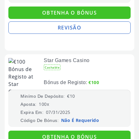
Boa seleção de Jogos
Um site limpo e que responde num telemóvel
OBTENHA O BÓNUS
para iGaming num smartphone e tablet
REVISÃO
Características
Jogue slots NetEnt, jogos de mesa, live casino
Star Games Casino
e jackpots!
Cashable
Otimizado para Telemóvel
Live Chat, Telefone e Idioma Aberto 24/7 com
€100
Bónus de Registo:
Vários Idiomas
€10
Minímo De Depósito:
Licença de Jogo do Reino Unido
100x
Aposta:
Desfrute do tempo de validade ilimitado
07/31/2025
Expira Em:
Jogos de Jackpot
Não É Requerido
Código De Bónus:
Lealdade VIP recompensada com ofertas
especiais & prendas
OBTENHA O BÓNUS