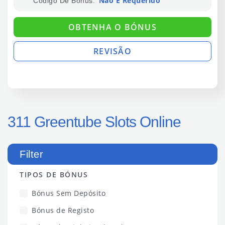
Não É Requerido
Código De Bónus:
OBTENHA O BÓNUS
REVISÃO
Características
Otimizado para Telemóvel
Suporte ao jogador 24/7
311
Greentube Slots Online
Disponível para Jogar Instantaneamente
Levantamentos Ilimitados
Filter
TIPOS DE BÓNUS
Bónus Sem Depósito
Bónus de Registo