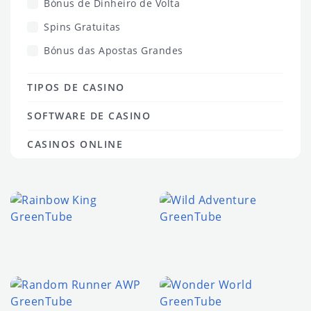
Bónus de Dinheiro de Volta
Spins Gratuitas
Bónus das Apostas Grandes
Bónus de Segundo Depósito
TIPOS DE CASINO
Bónus de Terceiro Depósito
Instant Play
SOFTWARE DE CASINO
Outros Bónus
Casinos Móveis
NetEnt
CASINOS ONLINE
Bónus de Igualar o Depósito
Download Casinos
Betsoft
Bónus do Recarregamento
Fenikss Casino
Sites de Bingo
Microgaming
Jogo Grátis
Casino Solverde
Casino ao Vivo
Play'n GO
Hello! Casino
Sites de Apostas Desportivas
Playtech
888 Casino
Casinos de Poker
Evolution Gaming
Energy Casino
Thunderkick
Mr Green Casino
NextGen Gaming