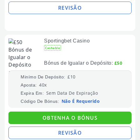
REVISÃO
Características
Usa encriptação SSL
Sportingbet Casino
Ajuda disponível 24/7, até via telefone!
Cashable
Disponível para Jogar Instantaneamente
£50
Bónus de Igualar o Depósito:
Jogue em jackpots progressivos também!
Todo o conteúdo da NetEnt disponível
£10
Minímo De Depósito:
Enorme Seleção de Slots
40x
Aposta:
Jogos excelentes & apoio ao cliente, incrível
Sem Data De Expiração
Expira Em:
no telemóvel - LVbet Casino é o casino ao que
Não É Requerido
Código De Bónus:
os outros são comparados
Melhor Casino em Mozambique
OBTENHA O BÓNUS
REVISÃO