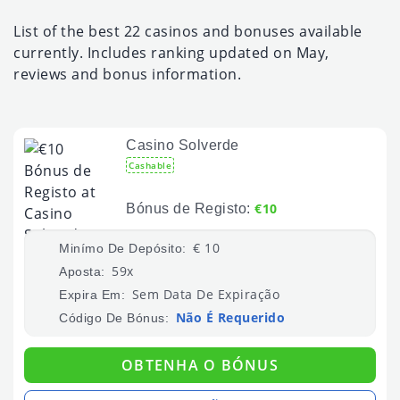
List of the best 22 casinos and bonuses available
currently. Includes ranking updated on May,
reviews and bonus information.
Casino Solverde
Cashable
€10
Bónus de Registo:
€ 10
Minímo De Depósito:
59x
Aposta:
Sem Data De Expiração
Expira Em:
Não É Requerido
Código De Bónus:
OBTENHA O BÓNUS