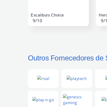
Excaliburs Choice
Herc
9/10
9/
Outros Fornecedores de 