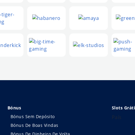
Bónus
Slots Grát
Bónus Sem Depósito
País
Bónus De Boas Vindas
Bónus De Dinheiro De Volta