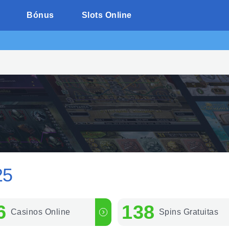
Bónus
Slots Online
25
6
138
Casinos Online
Spins Gratuitas