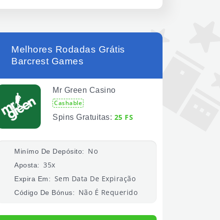
Melhores Rodadas Grátis
Barcrest Games
Mr Green Casino
Cashable
25 FS
Spins Gratuitas:
No
Minímo De Depósito:
35x
Aposta:
Sem Data De Expiração
Expira Em:
Não É Requerido
Código De Bónus: