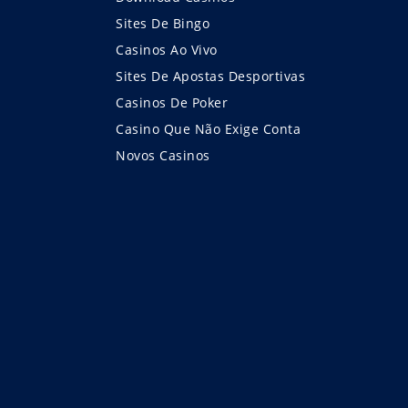
Sites De Bingo
Casinos Ao Vivo
Sites De Apostas Desportivas
Casinos De Poker
Casino Que Não Exige Conta
Novos Casinos