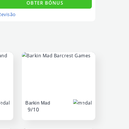
OBTER BÓNUS
Revisão
O
JOGUE A DINHEIRO
REAL
ÃO
JOGUE POR DIVERSÃO
Barkin Mad
3
4
9/10