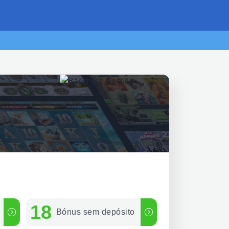
All
18
Bónus sem depósito