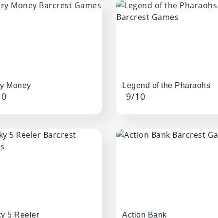
JOGUE A DINHEIRO
JOGUE A DINHEIR
REAL
REAL
OGUE POR DIVERSÃO
JOGUE POR DIVERS
ry Money
Legend of the Pharaohs
10
9/10
JOGUE A DINHEIRO
JOGUE A DINHEIR
REAL
REAL
OGUE POR DIVERSÃO
JOGUE POR DIVERS
y 5 Reeler
Action Bank