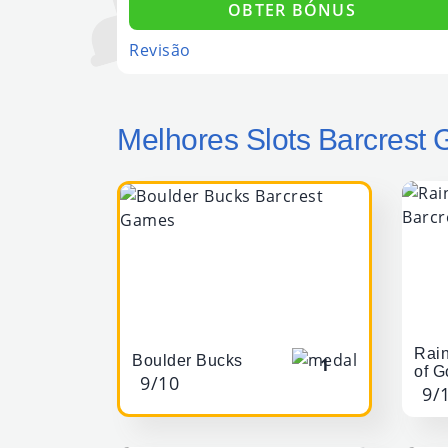
OBTER BÓNUS
Revisão
Melhores Slots Barcrest
JOGUE A DINHEIRO
REAL
J
JOGUE POR DIVERSÃO
Rai
Boulder Bucks
1
of G
9/10
9/