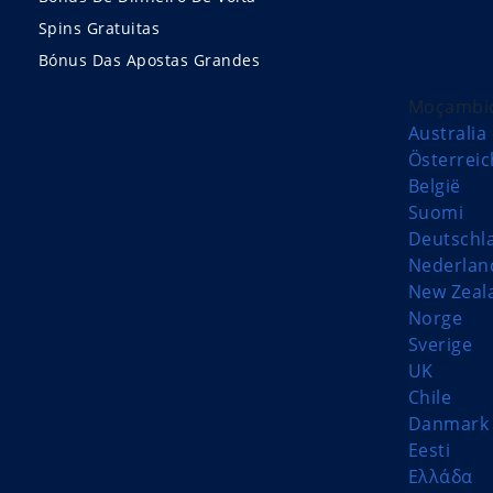
Spins Gratuitas
Bónus Das Apostas Grandes
Moçambi
Australia
Österreic
België
Suomi
Deutschl
Nederlan
New Zeal
Norge
Sverige
UK
Chile
Danmark
Eesti
Ελλάδα