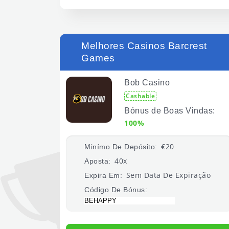
Melhores Casinos Barcrest
Games
Bob Casino
Cashable
Bónus de Boas Vindas:
100%
€20
Minímo De Depósito:
40x
Aposta:
Sem Data De Expiração
Expira Em:
Código De Bónus: