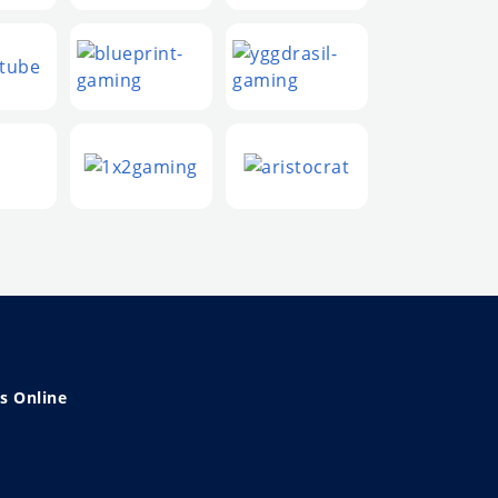
is Online