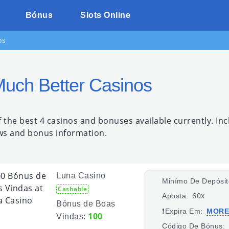
Bónus
Slots Online
os
uch Better Casinos
of the best 4 casinos and bonuses available currently. I
ws and bonus information.
Luna Casino
Minímo De Depósi
Cashable
60x
Aposta:
Bónus de Boas
❗Expira Em:
100
Vindas:
Código De Bónus:
Sem Data De Ex