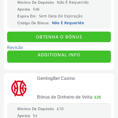
Não É Requerido
Minímo De Depósito:
telemóvel
5xb
Aposta:
Vários jackpots da NetEnt
Sem Data De Expiração
Expira Em:
Comece logo a jogar - Não é necessário
Não É Requerido
Código De Bónus:
download, jogue no seu browser
Programa VIP do casino para mais
OBTENHA O BÓNUS
recompensações
Revisão
Incrível casino para jogadres de slots
ADDITIONAL INFO
Características
GentingBet Casino
Não é preciso download, pode-se jogar de
forma instantânea no Android e iOS
Quase todos os jogos NetEnt RNG
£25
Bónus de Dinheiro de Volta:
Licenciado por 2 autoridades respeitadas de
£10
Minímo De Depósito:
gaming
5x
Aposta:
Limites de Levantamentos Mais Altos