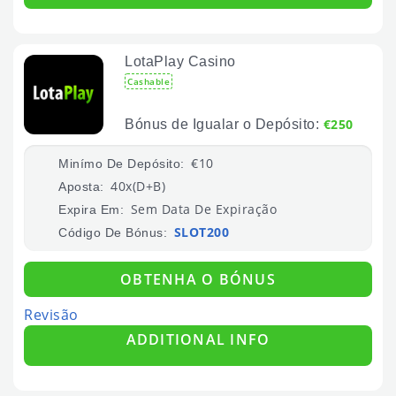
Características
LotaPlay Casino
Todas as áreas de jogos da NetEnt cobertas
Cashable
Licenças EU-Based
Possui uma App Decente
€250
Bónus de Igualar o Depósito:
Live Chat
€10
Minímo De Depósito:
Faça apostas de €5 por ronda
40x(d+b)
Aposta:
Ótimos Torneios de Poker
Sem Data De Expiração
Expira Em:
Ofertas constantes
SLOT200
Código De Bónus:
Jogos Live e Slots Touch disponíveis
OBTENHA O BÓNUS
Revisão
ADDITIONAL INFO