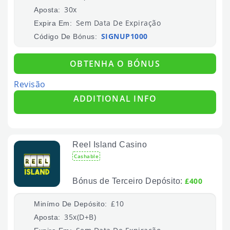
Amaya (Chartwell)
Slots Angel Casino
30x
Aposta:
Rival
Sem Data De Expiração
BingoFest Casino
Expira Em:
SIGNUP1000
Código De Bónus:
1x2Gaming
Novibet Casino
WMS (Williams Interactive)
OnlineCasino Deutschland
OBTENHA O BÓNUS
iSoftBet
Royal Flamingo Casino
Revisão
Leander Games
Slots Cafe Casino
ADDITIONAL INFO
IGT (WagerWorks)
Vegas Winner Casino
Pragmatic Play
LotaPlay Casino
Características
Elk Studios
Reel Island Casino
BetKings Casino
Licenciado por 2 autoridades respeitadas de
Cashable
Nyx Interactive
gaming
DrueckGlueck Casino
Cryptologic (WagerLogic)
Maior Casino Móvel
bwin Casino
£400
Bónus de Terceiro Depósito:
Limites de Levantamentos Mais Altos
GameArt
Casino Royal Club
£10
Minímo De Depósito:
Live Chat e Suporte Através de um Telefone
Ezugi
GentingBet Casino
35x(d+b)
Aposta:
Disponível na Maioria do Tempo
Endorphina