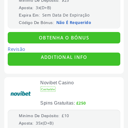
$25
Minímo De Depósito:
Slots ao Estilo de Vegas
3x(d+b)
Aposta:
Suporte Live Chat
Sem Data De Expiração
Expira Em:
É eficiente e fácil usar o website
Não É Requerido
Código De Bónus:
O website otimizado para o telemóvel
Bónus de Recarregamento Semanal
OBTENHA O BÓNUS
Revisão
ADDITIONAL INFO
Características
Novibet Casino
Casino Móvel
Cashable
Um casino Certificado no UK - Recebeu uma
licença do UKGC
£250
Spins Gratuitas:
Suporte ao jogador 24/7
£10
Minímo De Depósito:
Jogue em jackpots progressivos também!
35x(d+b)
Aposta:
Live Casino NetEnt