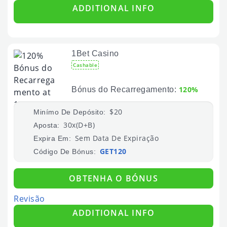
ADDITIONAL INFO
Características
1Bet Casino
Live Chat, Telefone e Idioma Aberto 24/7 com
Cashable
Vários Idiomas
Ganhe até €100 de dinheiro extra
120%
Bónus do Recarregamento:
Certificado de Confiança
$20
Minímo De Depósito:
Quase todo o ângulo de gaming da NetEnt
30x(d+b)
Aposta:
coberto
Sem Data De Expiração
Expira Em:
Sem Conta Requerida
GET120
Código De Bónus:
Melhor Casino em Mozambique
O website otimizado para o telemóvel
OBTENHA O BÓNUS
Fornecedores de Software Superiores
Revisão
ADDITIONAL INFO