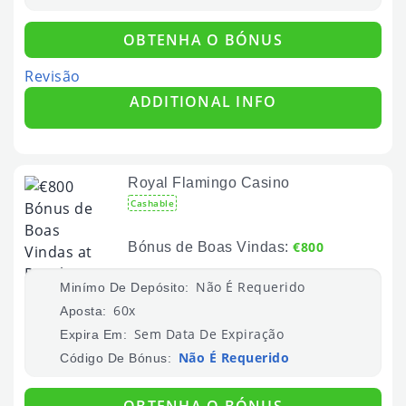
coberto
Jogos de Live Casino
OBTENHA O BÓNUS
0-24 Tempo de Levantamento
Revisão
ADDITIONAL INFO
Características
Royal Flamingo Casino
Interface Instantânea
Cashable
Licenciado por 2 autoridades respeitadas de
gaming
€800
Bónus de Boas Vindas:
Imensas Promoções
Não É Requerido
Minímo De Depósito:
Boa Seleção de Jogos de Casino
60x
Aposta:
Design Friendly para Móvel
Sem Data De Expiração
Expira Em:
Quase todos NEtEnt RNG jogos & vídeos slots
Não É Requerido
Código De Bónus:
Ótimos Torneios de Poker
Suporte Live Chat