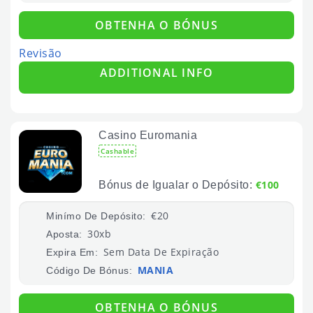
Dreams Casino
Quase todos NEtEnt RNG jogos & vídeos slots
Winzino Casino
OBTENHA O BÓNUS
Enorme coleção de slots - jackpots
Vegas Bet365 Casino
progressivos e slots tradicionais
Revisão
É eficiente e fácil usar o website
Europaplay Casino
ADDITIONAL INFO
Play Million Casino
Bets Casino
Características
Casino Euromania
Sverige Kronan Casino
Suporte ao jogador 24/7
Cashable
Potenciado por Vàrios Fornecedores Líderes
Winbig 21 Casino
de Software
€100
Bónus de Igualar o Depósito:
One Club Casino
Várias licenças dos mais respeitados corpos
Blackjack Club Casino
€20
Minímo De Depósito:
Hello! Casino móvel casino oferece NetEnt
30xb
Aposta:
7Regal Casino
Touch
Sem Data De Expiração
Expira Em:
Comece logo a jogar - Não é necessário
Royal Blood Club Casino
MANIA
Código De Bónus:
download, jogue no seu browser
Casino Fantasia
Todas as áreas NetEnt cobertas
OBTENHA O BÓNUS
Palace Vip Casino