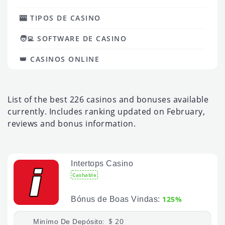
Bónus de Segundo Depósito
🎰 TIPOS DE CASINO
Bónus de Terceiro Depósito
Casinos Instant Play
🧑‍💻 SOFTWARE DE CASINO
Outros Bónus
Casinos Móveis
NetEnt
👑 CASINOS ONLINE
Bónus de Igualar o Depósito
Download Casinos
Betsoft
Bónus do Recarregamento
Intertops Casino
Sites de Bingo
Microgaming
Jogo Grátis
Reel Island Casino
List of the best 226 casinos and bonuses available
Casinos ao Vivo
Play'n GO
currently. Includes ranking updated on February,
Cartões de Bingo
Hello! Casino
Sites de Apostas Desportivas
reviews and bonus information.
Playtech
Apostas Grátis
Casino Euromania
Casinos de Poker
Evolution Gaming
Fruity Vegas Casino
Casino que não exige conta
Thunderkick
1Bet Casino
Intertops Casino
Novos Casinos
Cashable
NextGen Gaming
ExtraSpel Casino
Real Time Gaming
lv Casino
125%
Bónus de Boas Vindas:
Quickspin
BetOnline Casino
$ 20
Minímo De Depósito: