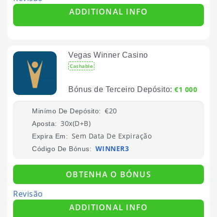
ADDITIONAL INFO
Características
Vegas Winner Casino
Todas as áreas de jogos da NetEnt cobertas
Cashable
Ótima Seleção de Jogos
Suporte ao jogador 24/7
€1 000
Bónus de Terceiro Depósito:
Possui uma App Decente
€20
Minímo De Depósito:
Pagamento Rápidp
30x(d+b)
Aposta:
Excelente Casino ONline
Sem Data De Expiração
Expira Em:
Certificado RNG
WINNER3
Código De Bónus:
Esquema de Lealdade Com Pontos Oferecidos
OBTENHA O BÓNUS
Revisão
ADDITIONAL INFO