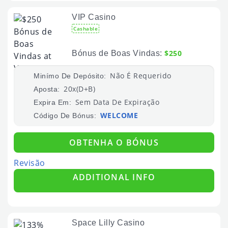
Características
VIP Casino
Interface Instantânea
Cashable
Seguro Com Encriptação SSL
Programa VIP de Lealdade
$250
Bónus de Boas Vindas:
Vários jackpots da NetEnt
Não É Requerido
Minímo De Depósito:
Ótimo Gaming Móvel
20x(d+b)
Aposta:
Slots e Raspadinha
Sem Data De Expiração
Expira Em:
Suporte Live Chat
WELCOME
Código De Bónus:
Levantamento em 5 Minutos
OBTENHA O BÓNUS
Revisão
ADDITIONAL INFO
Características
Space Lilly Casino