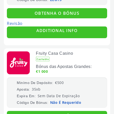
Levantamento em 5 Minutos
Tema únique e legendários que é certo que
OBTENHA O BÓNUS
irá fazer fruror com os fãs da música
Revisão
ADDITIONAL INFO
Características
Fruity Casa Casino
Uma página de Promoções dedicada para
Cashable
manter os jogadores satisfeitos
Bónus das Apostas Grandes:
Licença do Reino UNido
€1 000
Live Chat e Suporte Através de um Telefone
€500
Minímo De Depósito:
Disponível na Maioria do Tempo
35xb
Aposta:
Lavagem Manual
Sem Data De Expiração
Expira Em:
Um site limpo e que responde num telemóvel
Não É Requerido
Código De Bónus:
para iGaming num smartphone e tablet
Slots e Raspadinha