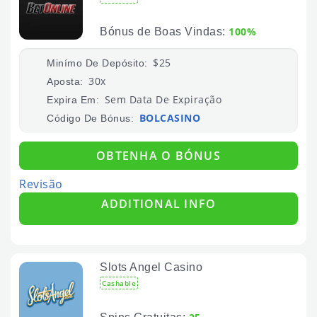
Otimizado para Telemóvel
Recompensas generosas que dão Spins
100%
Bónus de Boas Vindas:
Gratuitas + Dinheiro
$25
Minímo De Depósito:
Seguro Com Encriptação SSL
30x
Aposta:
Vários Fornecedores de Software
Sem Data De Expiração
Expira Em:
Única aventura que o recompensa com spins
BOLCASINO
Código De Bónus:
gratuitas e dinheiro
Seleção de jogos NetEnt RNG
OBTENHA O BÓNUS
Live Casino Fantástico
Revisão
ADDITIONAL INFO
Características
Slots Angel Casino
Licenciado por 2 autoridades respeitadas de
Cashable
gaming
BetOnline Casino desmantelou o requisito de