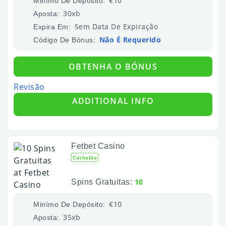
€10
Minímo De Depósito:
telemóvel
30xb
Aposta:
Certificado de Confiança
Sem Data De Expiração
Expira Em:
Enorme marca mundial com vários locais de
Não É Requerido
Código De Bónus:
jogos
Quase todo o ângulo de gaming da NetEnt
OBTENHA O BÓNUS
coberto
Revisão
Pagamentos Rápidos
ADDITIONAL INFO
Características
Fetbet Casino
Ótima Seleção de Jogos
Cashable
Suporte Disponível através do Live Chat
Com Design amigável com Móvel
10
Spins Gratuitas:
Um programa VIP lucrativo
€10
Minímo De Depósito:
Limites de Levantamentos Mais Altos
35xb
Aposta: