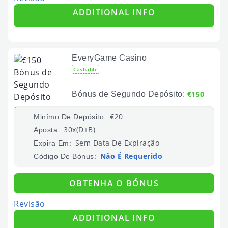
Máximum conversão de £1,000
ADDITIONAL INFO
Características
EveryGame Casino
Ajuda disponível 24/7, até via telefone!
Cashable
Casino incrível
Licenciado por 2 autoridades respeitadas de
€150
Bónus de Segundo Depósito:
gaming
€20
Minímo De Depósito:
Com Design amigável com Móvel
30x(d+b)
Aposta:
Limites de Levantamentos Mais Altos
Sem Data De Expiração
Expira Em:
Vários jackpots da NetEnt
Não É Requerido
Código De Bónus:
Excelente Seleção de Slots
Várias promoções e companhas - Incluíndos
OBTENHA O BÓNUS
"Ganhe um cruzeiro!"
Revisão
ADDITIONAL INFO