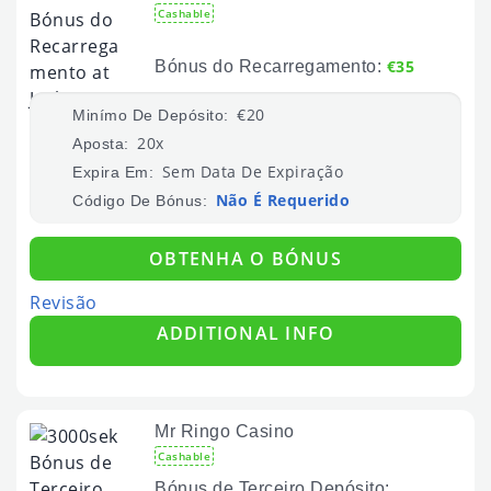
Atendimento ao cliente 24/7
Cashable
Com Design amigável com Móvel
Excelente Casino ONline
€35
Bónus do Recarregamento:
Certificado RNG
€20
Minímo De Depósito:
Live Casino NetEnt
20x
Aposta:
Promoções para reclamar semanal
Sem Data De Expiração
Expira Em:
Incrível casino para jogadres de slots
Não É Requerido
Código De Bónus:
Tempo de Levantamento Rápido
OBTENHA O BÓNUS
Revisão
ADDITIONAL INFO
Características
Mr Ringo Casino
Um número razoável de jogos NetEnt
Cashable
O Melhor Casino Móvel
Bónus de Terceiro Depósito: