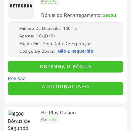
Cashable
Enorme Variedade de Jogos de Casino
Certificado RNG
2500tl
Bónus do Recarregamento:
Casino Móvel Disponível
100 TL
Minímo De Depósito:
Rápidos levantamentos em apenas poucos
10x(d+b)
Aposta:
minutos
Sem Data De Expiração
Expira Em:
Predominantemente fornecida pela NetEnt
Não É Requerido
Código De Bónus:
Levantamentos Instantâneos
Oferta Generosa de Registo
OBTENHA O BÓNUS
Revisão
ADDITIONAL INFO
Características
BetPlay Casino
Usa encriptação SSL
Cashable
Atendimento ao cliente 24/7