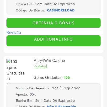
24/7 suporte ao cliente
Sem Data De Expiração
Expira Em:
Programa VIP de Lealdade
CASINORELOAD
Código De Bónus:
Excelente casino móvel (Android,
iPhone/iPad)
OBTENHA O BÓNUS
Revisão
ADDITIONAL INFO
Características
Play4Win Casino
Ótimo Casino
Cashable
Seguro Com Encriptação SSL
Com Design amigável com Móvel
100
Spins Gratuitas:
Teambet Casino desmantelou o requisito de
Não É Requerido
Minímo De Depósito:
aposta, sem o ganho máximo!
35x
Aposta:
Pagamento Rápidp
Sem Data De Expiração
Expira Em:
Vários jackpots da NetEnt
Não É Requerido
Código De Bónus: