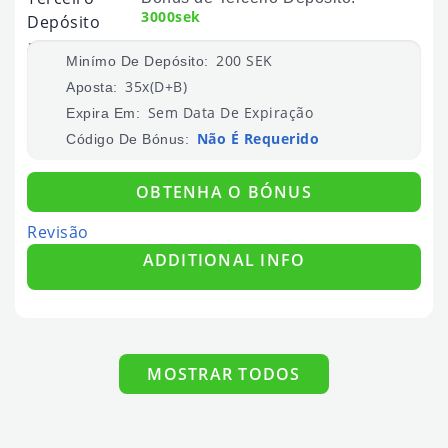
Seguro Com Encriptação SSL
3000sek
Levantamento sem Limite
200 SEK
Minímo De Depósito:
Estabelecido em , Jackpot Palace Casino é um
35x(d+b)
Aposta:
dos maior e mais popular casinos online
Sem Data De Expiração
Expira Em:
Boa seleção de Jogos
Não É Requerido
Código De Bónus:
Bónus personalizados para os jogadores
Suporte Live Chat
OBTENHA O BÓNUS
Revisão
ADDITIONAL INFO
Características
Licenças EU-Based
MOSTRAR TODOS
Requisito de aposta relativamente baixa
Suporte Disponível através do Live Chat