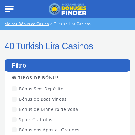
Melhor Bónus de Casino
>
Turkish Lira Casinos
Casinos Online
40
Turkish Lira Casinos
Casinos Instant Play
Bónus
Casinos Móveis
Slots Online
Bónus Sem Depósito
Download Casinos
Filtro
Bónus De Boas Vindas
Sites De Bingo
Bónus De Dinheiro De Volta
🎁 TIPOS DE BÓNUS
Casinos Ao Vivo
Spins Gratuitas
Bónus Sem Depósito
Sites De Apostas Desportivas
Bónus Das Apostas Grandes
Casinos De Poker
Bónus de Boas Vindas
Casino Que Não Exige Conta
Bónus de Dinheiro de Volta
Novos Casinos
Spins Gratuitas
Bónus das Apostas Grandes