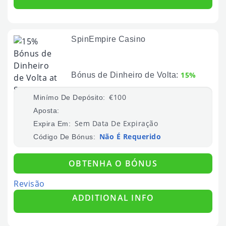
Características
SpinEmpire Casino
Suporte ao jogador 24/7
Online Desde 2025
Casino Fácil de Usar
15%
Bónus de Dinheiro de Volta:
Seguro Com Encriptação SSL
€100
Minímo De Depósito:
Casino online moderno e amigável com o
Aposta:
telemóvel
Sem Data De Expiração
Expira Em:
Live Casino NetEnt
Não É Requerido
Código De Bónus:
Ótimas Slots
Lealdade VIP recompensada com ofertas
OBTENHA O BÓNUS
especiais & prendas
Revisão
ADDITIONAL INFO